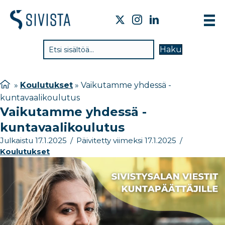
TIE
Haku
VAI
TYÖ
»
Koulutukset
»
Vaikutamme yhdessä -
kuntavaalikoulutus
TIE
Vaikutamme yhdessä -
JÄS
kuntavaalikoulutus
UUT
Julkaistu 17.1.2025
/
Päivitetty viimeksi 17.1.2025
/
Koulutukset
YHT