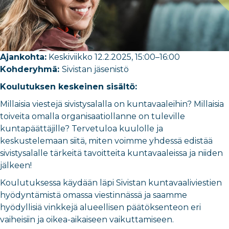
Ajankohta:
Keskiviikko 12.2.2025, 15:00–16:00
Kohderyhmä:
Sivistan jäsenistö
Koulutuksen keskeinen sisältö:
Millaisia viestejä sivistysalalla on kuntavaaleihin? Millaisia
toiveita omalla organisaatiollanne on tuleville
kuntapäättäjille? Tervetuloa kuulolle ja
keskustelemaan siitä, miten voimme yhdessä edistää
sivistysalalle tärkeitä tavoitteita kuntavaaleissa ja niiden
jälkeen!
Koulutuksessa käydään läpi Sivistan kuntavaaliviestien
hyödyntämistä omassa viestinnässä ja saamme
hyödyllisiä vinkkejä alueellisen päätöksenteon eri
vaiheisiin ja oikea-aikaiseen vaikuttamiseen.