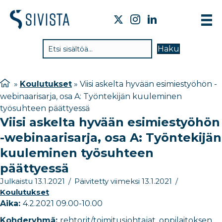
TIE
Haku
VAI
TYÖ
»
Koulutukset
»
Viisi askelta hyvään esimiestyöhön -
webinaarisarja, osa A: Työntekijän kuuleminen
TIE
työsuhteen päättyessä
JÄS
Viisi askelta hyvään esimiestyöhön
-webinaarisarja, osa A: Työntekijän
UUT
kuuleminen työsuhteen
YHT
päättyessä
Julkaistu 13.1.2021
/
Päivitetty viimeksi 13.1.2021
/
Koulutukset
Aika:
4.2.2021 09.00-10.00
Kohderyhmä:
rehtorit/toimitusjohtajat, oppilaitoksen