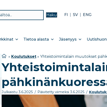
FI
SV
ENG
Haku
kkinat
Tietoa alasta
Jäsenyys
Uutishuon
»
Koulutukset
»
Yhteistoimintalain muutokset päh
Yhteistoimintala
pähkinänkuoress
Julkaistu 3.6.2025
/
Päivitetty viimeksi 3.6.2025
/
Koulutuk