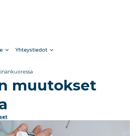
e
Yhteystiedot
kinänkuoressa
in muutokset
a
set