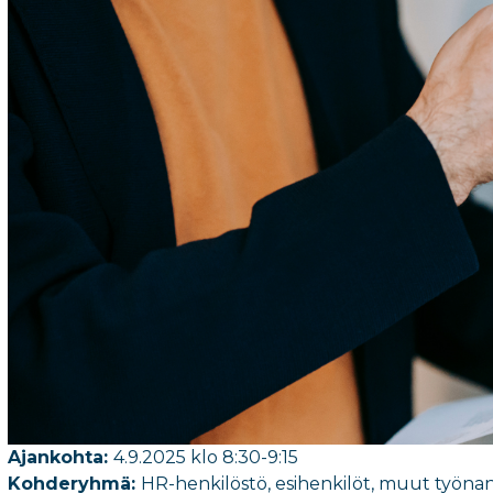
Ajankohta:
4.9.2025
klo 8:30-9:15
Kohderyhmä:
HR-henkilöstö, esihenkilöt
, muut työnan