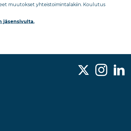
leet muutokset yhteistoimintalakiin
. Koulutus
 jäsensivulta.