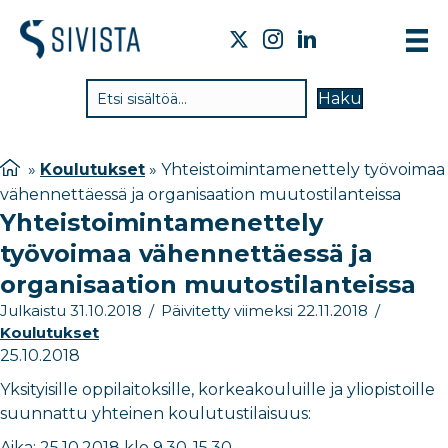
TIE
Haku
VAI
TYÖ
»
Koulutukset
»
Yhteistoimintamenettely työvoimaa
vähennettäessä ja organisaation muutostilanteissa
TIE
Yhteistoimintamenettely
JÄS
työvoimaa vähennettäessä ja
UUT
organisaation muutostilanteissa
Julkaistu 31.10.2018
/
Päivitetty viimeksi 22.11.2018
/
YHT
Koulutukset
25.10.2018
Yksityisille oppilaitoksille, korkeakouluille ja yliopistoille
suunnattu yhteinen koulutustilaisuus:
Aika: 25.10.2018 klo 9.30-15.30