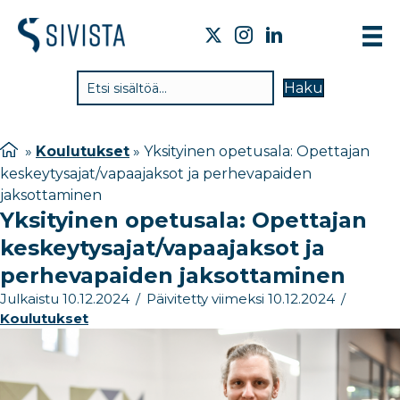
TIE
Haku
VAI
TYÖ
»
Koulutukset
»
Yksityinen opetusala: Opettajan
keskeytysajat/vapaajaksot ja perhevapaiden
TIE
jaksottaminen
JÄS
Yksityinen opetusala: Opettajan
keskeytysajat/vapaajaksot ja
UUT
perhevapaiden jaksottaminen
YHT
Julkaistu 10.12.2024
/
Päivitetty viimeksi 10.12.2024
/
Koulutukset