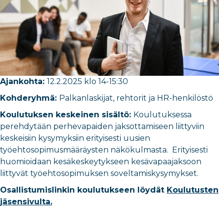
Ajankohta:
12.2.2025 klo 14-15:30
Kohderyhmä:
Palkanlaskijat, rehtorit ja HR-henkilöstö
Koulutuksen keskeinen sisältö:
Koulutuksessa
perehdytään perhevapaiden jaksottamiseen liittyviin
keskeisiin kysymyksiin erityisesti uusien
työehtosopimusmääräysten näkökulmasta. Erityisesti
huomioidaan kesäkeskeytykseen kesävapaajaksoon
liittyvät työehtosopimuksen soveltamiskysymykset.
Osallistumislinkin koulutukseen löydät
Koulutusten
jäsensivulta.