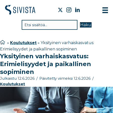
TIE
Haku
VAI
TYÖ
»
Koulutukset
»
Yksityinen varhaiskasvatus:
Erimielisyydet ja paikallinen sopiminen
TIE
Yksityinen varhaiskasvatus:
JÄS
Erimielisyydet ja paikallinen
UUT
sopiminen
Julkaistu 12.6.2026
/
Päivitetty viimeksi 12.6.2026
/
YHT
Koulutukset