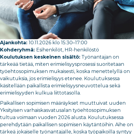
Ajankohta:
10.11.2026 klo 15:30–17:00
Kohderyhmä:
Esihenkilöt, HR-henkilöstö
Koulutuksen keskeinen sisältö:
Työnantajan on
tärkeää tietää, miten erimielisyysprosessi suoritetaan
työehtosopimuksen mukaisesti, koska menettelyllä on
vaikutuksia, jos erimielisyys etenee. Koulutuksessa
käsitellään paikallista erimielisyysneuvottelua sekä
erimielisyyden kulkua liittotasolla.
Paikallisen sopimisen määräykset muuttuivat uuden
Yksityisen varhaiskasvatusalan työehtosopimuksen
tultua voimaan vuoden 2026 alusta. Koulutuksessa
perehdytään paikallisen sopimisen käytäntöihin. Aihe on
tärkeä jokaiselle työnantajalle, koska työpaikoilla syntyy