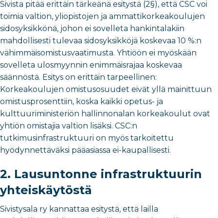
Sivista pitää erittäin tärkeänä esitystä (2§), että CSC voi
toimia valtion, yliopistojen ja ammattikorkeakoulujen
sidosyksikkönä, johon ei sovelleta hankintalakiin
mahdollisesti tulevaa sidosyksikköjä koskevaa 10 %:n
vähimmäisomistusvaatimusta. Yhtiöön ei myöskään
sovelleta ulosmyynnin enimmäisrajaa koskevaa
säännöstä. Esitys on erittäin tarpeellinen:
Korkeakoulujen omistusosuudet eivät yllä mainittuun
omistusprosenttiin, koska kaikki opetus- ja
kulttuuriministeriön hallinnonalan korkeakoulut ovat
yhtiön omistajia valtion lisäksi. CSC:n
tutkimusinfrastruktuuri on myös tarkoitettu
hyödynnettäväksi pääasiassa ei-kaupallisesti.
2. Lausuntonne infrastruktuurin
yhteiskäytöstä
Sivistysala ry kannattaa esitystä, että lailla