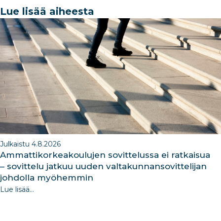
e
e
e
g
e
Lue lisää aiheesta
b
dI
ra
dI
o
n
m
n
o
k
Julkaistu 4.8.2026
Ammattikorkeakoulujen sovittelussa ei ratkaisua
– sovittelu jatkuu uuden valtakunnansovittelijan
johdolla myöhemmin
Lue lisää...