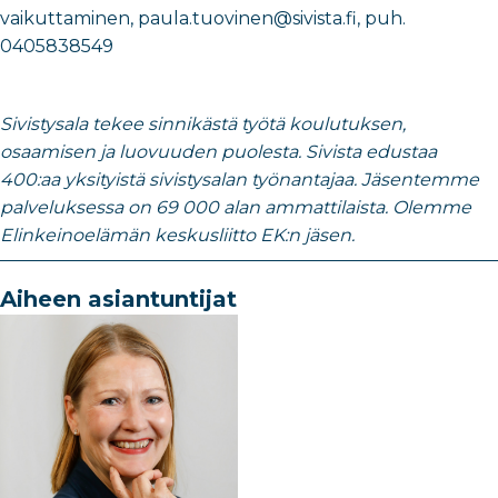
vaikuttaminen
​,
paula.tuovinen@sivista.fi
, puh.
0405838549
Sivistysala tekee sinnikästä työtä koulutuksen,
osaamisen ja luovuuden puolesta. Sivista edustaa
400:aa yksityistä sivistysalan työnantajaa. Jäsentemme
palveluksessa on 69 000 alan ammattilaista. Olemme
Elinkeinoelämän keskusliitto EK:n jäsen.
Aiheen asiantuntijat