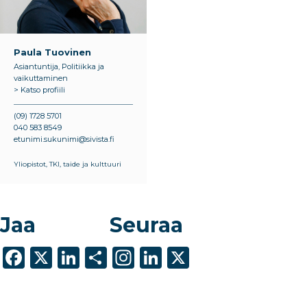
Paula Tuovinen
Asiantuntija, Politiikka ja
vaikuttaminen
> Katso profiili
(09) 1728 5701
040 583 8549
etunimi.sukunimi@sivista.fi
Yliopistot, TKI, taide ja kulttuuri
Jaa
Seuraa
F
X
Li
S
In
Li
X
a
n
h
st
n
c
k
ar
a
k