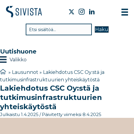
TI
Haku
VA
TY
Uutishuone
TI
Valikko
JÄ
»
Lausunnot
»
Lakiehdotus CSC Oy:stä ja
tutkimusinfrastruktuurien yhteiskäytöstä​
UU
Lakiehdotus CSC Oy:stä ja
YH
tutkimusinfrastruktuurien
yhteiskäytöstä​
Julkaistu 1.4.2025
/
Päivitetty viimeksi 8.4.2025