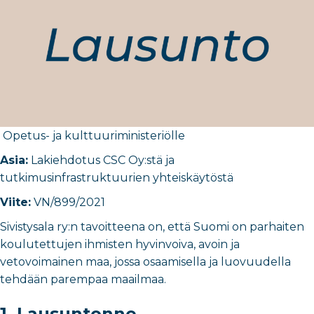
Opetus- ja kulttuuriministeriö
​lle
Asia:
Lakiehdotus CSC Oy:stä ja
tutkimusinfrastruktuurien yhteiskäytöstä
Viite:
VN/899/2021
Sivistysala ry:n tavoitteena on, että Suomi on parhaiten
koulutettujen ihmisten hyvinvoiva, avoin ja
vetovoimainen maa, jossa osaamisella ja luovuudella
tehdään parempaa maailmaa.
1. Lausuntonne