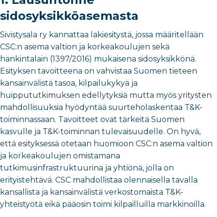
sidosyksikköasemasta
Sivistysala ry kannattaa lakiesitystä, jossa määritellään
CSC:n asema valtion ja korkeakoulujen sekä
hankintalain (1397/2016) mukaisena sidosyksikkönä.
Esityksen tavoitteena on vahvistaa Suomen tieteen
kansainvälistä tasoa, kilpailukykyä ja
huippututkimuksen edellytyksiä mutta myös yritysten
mahdollisuuksia hyödyntää suurteholaskentaa T&K-
toiminnassaan. Tavoitteet ovat tärkeitä Suomen
kasvulle ja T&K-toiminnan tulevaisuudelle. On hyvä,
että esityksessä otetaan huomioon CSC:n asema valtion
ja korkeakoulujen omistamana
tutkimusinfrastruktuurina ja yhtiönä, jolla on
erityistehtävä. CSC mahdollistaa olennaisella tavalla
kansallista ja kansainvälistä verkostomaista T&K-
yhteistyötä eikä pääosin toimi kilpailluilla markkinoilla.