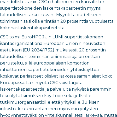
mahdollistettaisiin CSC:n hallinnoimien kansallisten
supertietokoneiden laskentakapasiteetin myynti
taloudellisiin tarkoituksiin. Myynti taloudelliseen
toimintaan saisi olla enintään 20 prosenttia vuotuisesta
kokonaislaskentakapasiteetista.
CSC toimii EuroHPC JU:n LUMI-supertietokoneen
isäntäorganisaationa Euroopan unionin neuvoston
asetuksen (EU 2024/1732) mukaisesti. 20 prosentin
taloudellisen toiminnan enimmäisraja on erittäin
perusteltu, sillä eurooppalaisen konsortion
rahoittamien supertietokoneiden yhteiskäyttöä
koskevat periaatteet olisivat jatkossa samanlaiset koko
Euroopassa. Lain myötä CSC voisi tarjota
laskentakapasiteettia ja palveluita nykyistä paremmin
tekoälytutkimuksen käyttöön sekä julkisille
tutkimusorganisaatioille että yrityksille. Julkisen
infrastruktuurin antaminen myös osin yritysten
hyödynnettäväksi on yhteiskunnallisesti järkevää, mutta