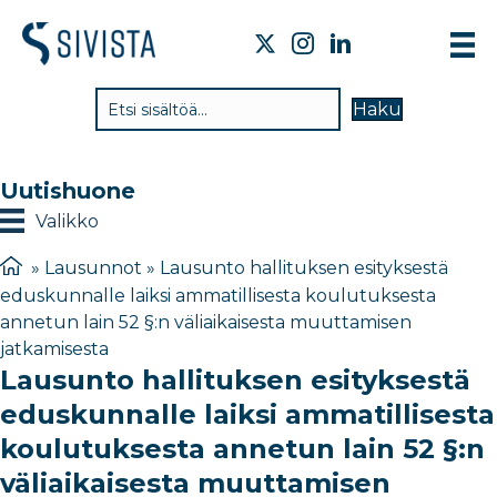
TI
Haku
VA
TY
Uutishuone
TI
Valikko
JÄ
»
Lausunnot
»
Lausunto hallituksen esityksestä
eduskunnalle laiksi ammatillisesta koulutuksesta
UU
annetun lain 52 §:n väliaikaisesta muuttamisen
jatkamisesta
YH
Lausunto hallituksen esityksestä
eduskunnalle laiksi ammatillisesta
koulutuksesta annetun lain 52 §:n
väliaikaisesta muuttamisen