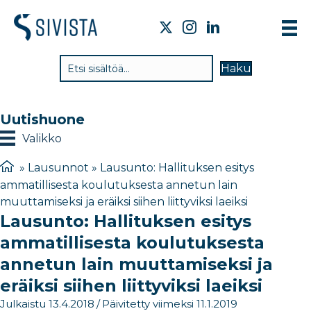
TI
Haku
VA
TY
Uutishuone
TI
Valikko
JÄ
»
Lausunnot
»
Lausunto: Hallituksen esitys
ammatillisesta koulutuksesta annetun lain
UU
muuttamiseksi ja eräiksi siihen liittyviksi laeiksi
Lausunto: Hallituksen esitys
YH
ammatillisesta koulutuksesta
annetun lain muuttamiseksi ja
eräiksi siihen liittyviksi laeiksi
Julkaistu 13.4.2018
/
Päivitetty viimeksi 11.1.2019