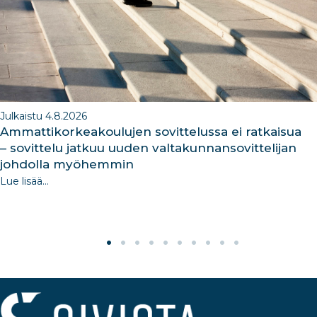
k
Julkaistu 4.8.2026
Ammattikorkeakoulujen sovittelussa ei ratkaisua
– sovittelu jatkuu uuden valtakunnansovittelijan
johdolla myöhemmin
Lue lisää...