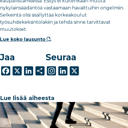
kaupallistamisessa. Esitys ei kuitenkaan muuta
nykylainsäädäntöä vastaamaan havaittuihin ongelmiin.
Selkeintä olisi sisällyttää korkeakoulut
työsuhdekeksintölakiin ja tehdä sinne tarvittavat
muutokset.
Lue koko lausunto
Jaa
Seuraa
F
X
Li
S
In
Li
X
a
n
h
st
n
c
k
ar
a
k
e
e
e
g
e
Lue lisää aiheesta
b
dI
ra
dI
o
n
m
n
o