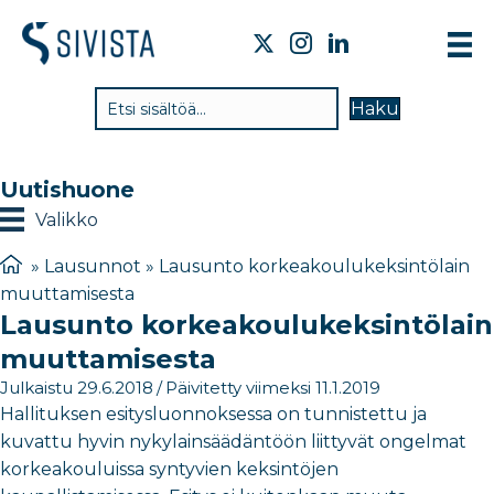
TI
Haku
VA
TY
Uutishuone
TI
Valikko
JÄ
»
Lausunnot
»
Lausunto korkeakoulukeksintölain
muuttamisesta
UU
Lausunto korkeakoulukeksintölain
YH
muuttamisesta
Julkaistu 29.6.2018
/
Päivitetty viimeksi 11.1.2019
Hallituksen esitysluonnoksessa on tunnistettu ja
kuvattu hyvin nykylainsäädäntöön liittyvät ongelmat
korkeakouluissa syntyvien keksintöjen