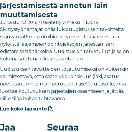
järjestämisestä annetun lain
muuttamisesta
Julkaistu 7.3.2018
/
Päivitetty viimeksi 11.1.2019
Sivistystyönantajat pitää lukiouudistuksen tavoitteita
sujuvan jatko-opintoihin siirtymisen takaamisesta ja
nykyistä laajempien opintojaksojen järjestämisen
edistämisestä tärkeinä. Uudistus on tervetullut ja se on
kokonaisuutena oikeansuuntainen.
Uudistuksen tavoitteiden toteutumiseksi on kuitenkin
varmistettava, että säätelykokonaisuus (laki, asetus,
opetussuunnitelman perusteet) asettuu tasolle, joka
luottaa koulutuksen järjestäjien osaamiseen ja jättää
niille tilaa hoitaa tehtävänsä.
Lue koko lausunto
Jaa
Seuraa