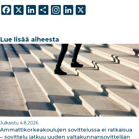
F
X
Li
S
In
Li
X
a
n
h
st
n
c
k
ar
a
k
e
e
e
g
e
Lue lisää aiheesta
b
dI
ra
dI
o
n
m
n
o
k
Julkaistu 4.8.2026
Ammattikorkeakoulujen sovittelussa ei ratkaisua
– sovittelu jatkuu uuden valtakunnansovittelijan