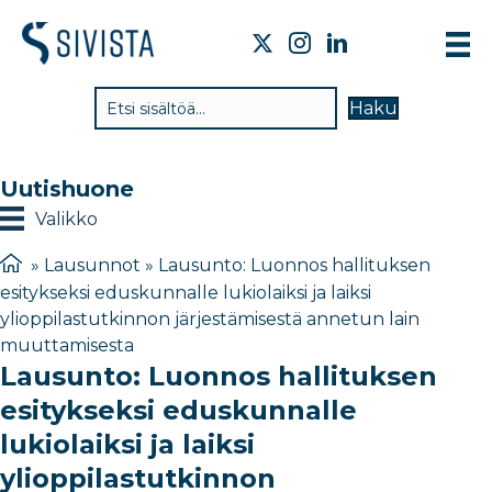
TI
Haku
VA
TY
Uutishuone
TI
Valikko
JÄ
»
Lausunnot
»
Lausunto: Luonnos hallituksen
esitykseksi eduskunnalle lukiolaiksi ja laiksi
UU
ylioppilastutkinnon järjestämisestä annetun lain
muuttamisesta
YH
Lausunto: Luonnos hallituksen
esitykseksi eduskunnalle
lukiolaiksi ja laiksi
ylioppilastutkinnon