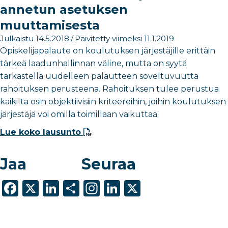
annetun asetuksen
muuttamisesta
Julkaistu 14.5.2018
/
Päivitetty viimeksi 11.1.2019
Opiskelijapalaute on koulutuksen järjestäjille erittäin
tärkeä laadunhallinnan väline, mutta on syytä
tarkastella uudelleen palautteen soveltuvuutta
rahoituksen perusteena. Rahoituksen tulee perustua
kaikilta osin objektiivisiin kriteereihin, joihin koulutuksen
järjestäjä voi omilla toimillaan vaikuttaa.
Lue koko lausunto
Jaa
Seuraa
F
X
Li
S
In
Li
X
a
n
h
st
n
c
k
ar
a
k