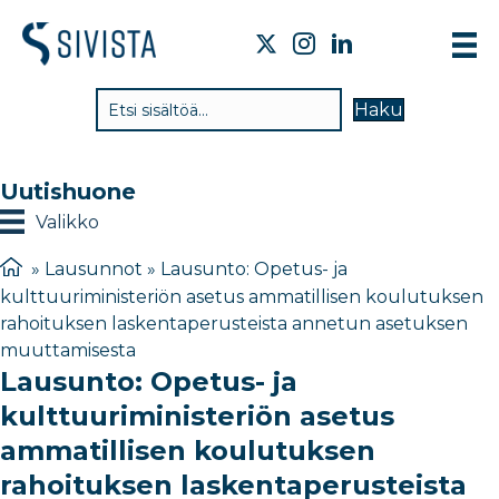
TI
Haku
VA
TY
Uutishuone
TI
Valikko
JÄ
»
Lausunnot
»
Lausunto: Opetus- ja
kulttuuriministeriön asetus ammatillisen koulutuksen
UU
rahoituksen laskentaperusteista annetun asetuksen
muuttamisesta
YH
Lausunto: Opetus- ja
kulttuuriministeriön asetus
ammatillisen koulutuksen
rahoituksen laskentaperusteista