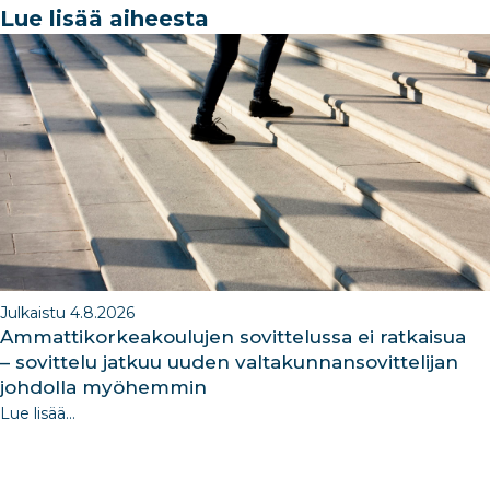
e
e
e
g
e
Lue lisää aiheesta
b
dI
ra
dI
o
n
m
n
o
k
Julkaistu 4.8.2026
Ammattikorkeakoulujen sovittelussa ei ratkaisua
– sovittelu jatkuu uuden valtakunnansovittelijan
johdolla myöhemmin
Lue lisää...