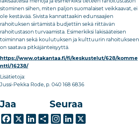
lakisääteisiä menoja ja esimerkiksi tieteen rahoitustason
sitominen siihen, miten paljon suomalaiset veikkaavat, ei
ole kestävää. Sivista kannattaakin edunsaajien
rahoituksen siirtämistä budjettiin sekä riittävän
rahoitustason turvaamista. Esimerkiksi lakisääteisen
toiminnan sekä koulutuksen ja kulttuurin rahoitukseen
on saatava pitkäjänteisyyttä.
https://www.otakantaa.fi/fi/keskustelut/628/komme
ntti/16238/
Lisätietoja:
Jussi-Pekka Rode, p. 040 168 6836
Jaa
Seuraa
F
X
Li
S
In
Li
X
a
n
h
st
n
c
k
ar
a
k