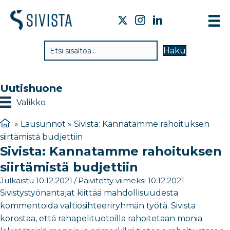
TI
Haku
VA
TY
Uutishuone
TI
Valikko
JÄ
»
Lausunnot
»
Sivista: Kannatamme rahoituksen
siirtämistä budjettiin
UU
Sivista: Kannatamme rahoituksen
YH
siirtämistä budjettiin
Julkaistu 10.12.2021
/
Päivitetty viimeksi 10.12.2021
Sivistystyönantajat kiittää mahdollisuudesta
kommentoida valtiosihteeriryhmän työtä. Sivista
korostaa, että rahapelituotoilla rahoitetaan monia