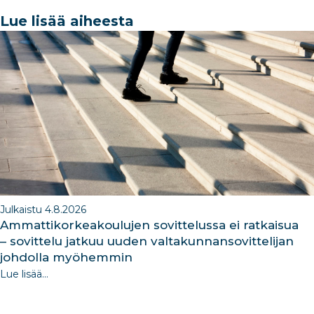
e
e
e
g
e
Lue lisää aiheesta
b
dI
ra
dI
o
n
m
n
o
k
Julkaistu 4.8.2026
Ammattikorkeakoulujen sovittelussa ei ratkaisua
– sovittelu jatkuu uuden valtakunnansovittelijan
johdolla myöhemmin
Lue lisää...