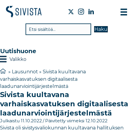
TI
Haku
VA
TY
Uutishuone
TI
Valikko
JÄ
»
Lausunnot
»
Sivista kuultavana
varhaiskasvatuksen digitaalisesta
UU
laadunarviointijärjestelmästä
Sivista kuultavana
YH
varhaiskasvatuksen digitaalisesta
laadunarviointijärjestelmästä
Julkaistu 11.10.2022
/
Päivitetty viimeksi 12.10.2022
Sivista oli sivistysvaliokunnan kuultavana hallituksen