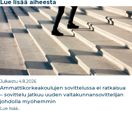
e
e
e
g
e
Lue lisää aiheesta
b
dI
ra
dI
o
n
m
n
o
k
Julkaistu 4.8.2026
Ammattikorkeakoulujen sovittelussa ei ratkaisua
– sovittelu jatkuu uuden valtakunnansovittelijan
johdolla myöhemmin
Lue lisää...