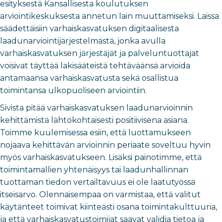
esityksestä Kansallisesta koulutuksen
arviointikeskuksesta annetun lain muuttamiseksi. Laissa
säädettäisiin varhaiskasvatuksen digitaalisesta
laadunarviointijärjestelmästä, jonka avulla
varhaiskasvatuksen järjestäjät ja palveluntuottajat
voisivat täyttää lakisääteistä tehtäväänsä arvioida
antamaansa varhaiskasvatusta sekä osallistua
toimintansa ulkopuoliseen arviointiin.
Sivista pitää varhaiskasvatuksen laadunarvioinnin
kehittämistä lähtökohtaisesti positiivisena asiana.
Toimme kuulemisessa esiin, että luottamukseen
nojaava kehittävän arvioinnin periaate soveltuu hyvin
myös varhaiskasvatukseen. Lisäksi painotimme, että
toimintamallien yhtenäisyys tai laadunhallinnan
tuottaman tiedon vertailtavuus ei ole laatutyössä
itseisarvo. Olennaisempaa on varmistaa, että valitut
käytänteet toimivat kiinteästi osana toimintakulttuuria,
ja että varhaiskasvatustoimijat saavat validia tietoa ja