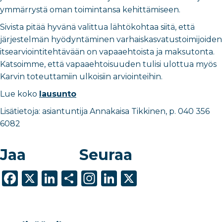
ymmärrystä oman toimintansa kehittämiseen.
Sivista pitää hyvänä valittua lähtökohtaa siitä, että
järjestelmän hyödyntäminen varhaiskasvatustoimijoiden
itsearviointitehtävään on vapaaehtoista ja maksutonta.
Katsoimme, että vapaaehtoisuuden tulisi ulottua myös
Karvin toteuttamiin ulkoisiin arviointeihin.
Lue koko
lausunto
Lisätietoja: asiantuntija Annakaisa Tikkinen, p. 040 356
6082
Jaa
Seuraa
F
X
Li
S
In
Li
X
a
n
h
st
n
c
k
ar
a
k