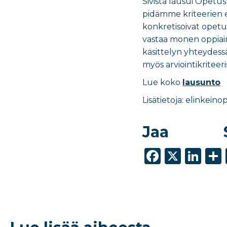
Sivista lausui Opetus
pidämme k
riteerien
konkretisoivat opetus
vastaa monen oppiaine
käsittelyn yhteydessä
myös arviointikriteeri
Lue koko
lausunto
Lisätietoja: elinkein
Jaa
F
X
Li
a
n
c
k
e
e
b
dI