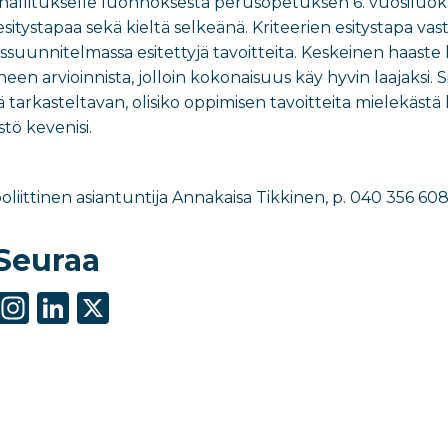
hallitukselle luonnoksesta perusopetuksen 6. vuosiluokan 
 esitystapaa sekä kieltä selkeänä. Kriteerien esitystapa v
suunnitelmassa esitettyjä tavoitteita.
Keskeinen haaste k
en arvioinnista, jolloin kokonaisuus käy hyvin laajaksi.
S
 tarkasteltavan, olisiko oppimisen tavoitteita mielekästä 
stö kevenisi.
opoliittinen asiantuntija Annakaisa Tikkinen, p. 040 356 60
Seuraa
S
In
Li
X
h
st
n
ar
a
k
e
g
e
ra
dI