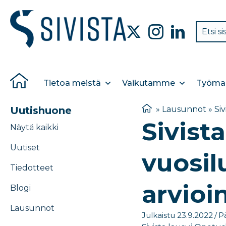
Tietoa meistä
Vaikutamme
Työmar
Uutishuone
»
Lausunnot
»
Si
Sivist
Näytä kaikki
Uutiset
vuosil
Tiedotteet
arvioi
Blogi
Lausunnot
Julkaistu 23.9.2022
/
Pä