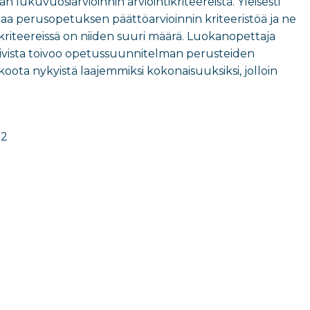
lukuvuosiarvioinnin arviointikriteereistä. Yleisesti
astaa perusopetuksen päättöarvioinnin kriteeristöä ja ne
riteereissä on niiden suuri määrä. Luokanopettaja
ivista toivoo opetussuunnitelman perusteiden
koota nykyistä laajemmiksi kokonaisuuksiksi, jolloin
82