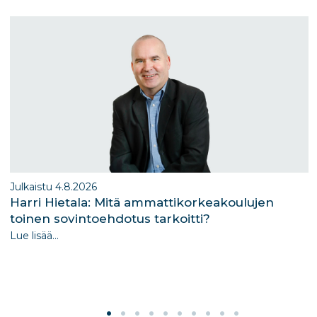
m
n
Julkaistu 4.8.2026
Harri Hietala: Mitä ammattikorkeakoulujen
toinen sovintoehdotus tarkoitti?
Lue lisää...