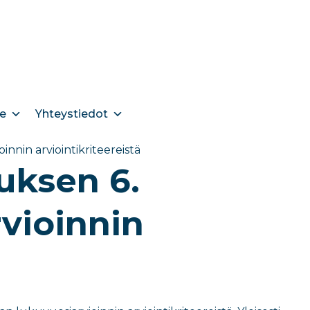
e
Yhteystiedot
nnin arviointikriteereistä
uksen 6.
vioinnin