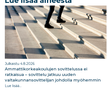
Lue lisää aiheesta
o
n
o
k
Julkaistu 4.8.2026
Ammattikorkeakoulujen sovittelussa ei
ratkaisua – sovittelu jatkuu uuden
valtakunnansovittelijan johdolla myöhemmin
Lue lisää...