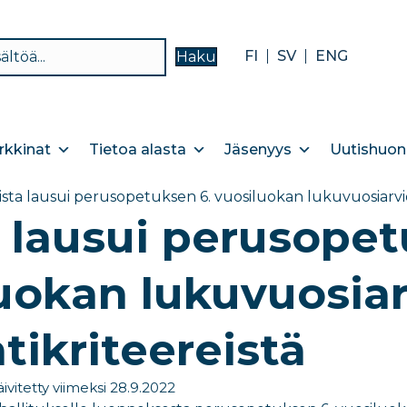
FI
SV
ENG
Haku
kkinat
Tietoa alasta
Jäsenyys
Uutishuon
vista lausui perusopetuksen 6. vuosiluokan lukuvuosiarvioi
a lausui perusopet
uokan lukuvuosiar
ntikriteereistä
ivitetty viimeksi 28.9.2022