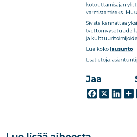
kotouttamisajan ylit
varmistamiseksi. Muu
Sivista kannattaa yk
työttömyysetuudella 
ja kulttuuritoimijoid
Lue koko
lausunto
Lisätietoja: asiantun
Jaa
F
X
Li
a
n
c
k
e
e
b
dI
Lue lisää aiheesta