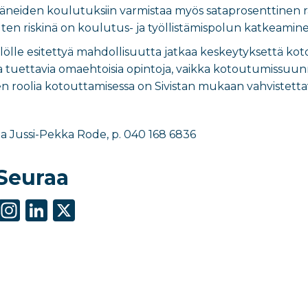
täneiden koulutuksiin varmistaa myös sataprosenttinen r
ten riskinä on koulutus- ja työllistämispolun katkeamine
silölle esitettyä mahdollisuutta jatkaa keskeytyksettä k
tuettavia omaehtoisia opintoja, vaikka kotoutumissuunn
en roolia kotouttamisessa on Sivistan mukaan vahvistetta
tija Jussi-Pekka Rode, p. 040 168 6836
Seuraa
S
In
Li
X
h
st
n
ar
a
k
e
g
e
ra
dI