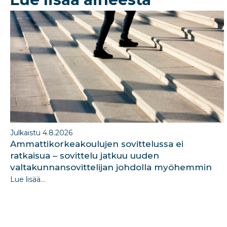
o
n
o
k
Julkaistu 4.8.2026
Ammattikorkeakoulujen sovittelussa ei
ratkaisua – sovittelu jatkuu uuden
valtakunnansovittelijan johdolla myöhemmin
Lue lisää...