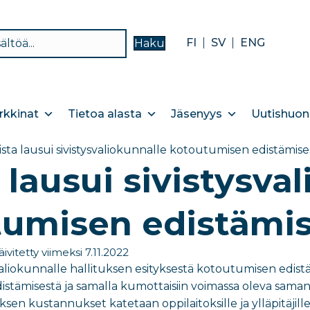
FI
SV
ENG
Haku
kkinat
Tietoa alasta
Jäsenyys
Uutishuon
vista lausui sivistysvaliokunnalle kotoutumisen edistämise
a lausui sivistysva
tumisen edistämis
äivitetty viimeksi 7.11.2022
ysvaliokunnalle hallituksen esityksestä kotoutumisen edis
stämisestä ja samalla kumottaisiin voimassa oleva saman n
n kustannukset katetaan oppilaitoksille ja ylläpitäjille t