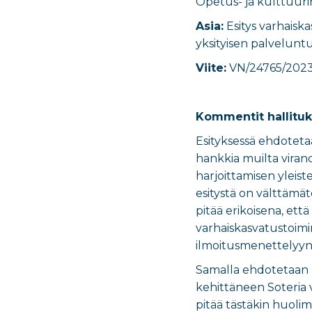
Opetus- ja kulttuuri
Asia:
Esitys varhaisk
yksityisen palveluntu
Viite:
VN/24765/202
Kommentit hallitu
Esityksessä ehdotetaa
hankkia muilta viran
harjoittamisen yleist
esitystä on välttämät
pitää erikoisena, ett
varhaiskasvatustoimi
ilmoitusmenettelyyn 
Samalla ehdotetaan m
kehittäneen Soteria v
pitää tästäkin huoli