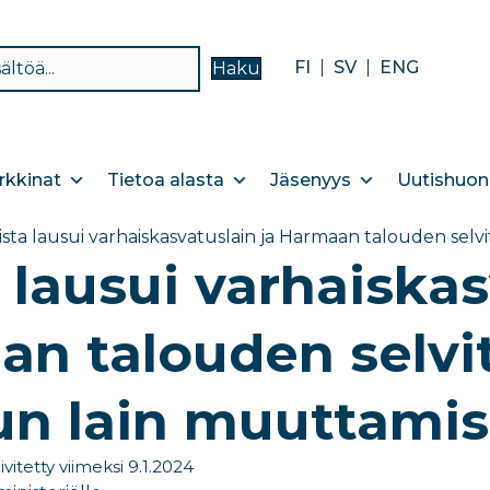
FI
SV
ENG
Haku
kkinat
Tietoa alasta
Jäsenyys
Uutishuon
vista lausui varhaiskasvatuslain ja Harmaan talouden sel
a lausui varhaiskas
n talouden selvi
n lain muuttamis
ivitetty viimeksi 9.1.2024