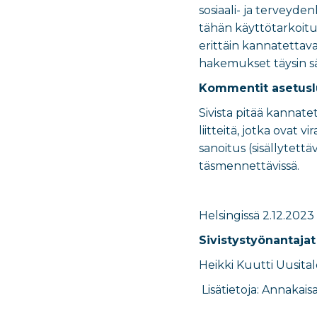
sosiaali- ja terveyde
tähän käyttötarkoituk
erittäin kannatettavan
hakemukset täysin säh
Kommentit asetus
Sivista pitää kannatet
liitteitä, jotka ovat
sanoitus (sisällytett
täsmennettävissä.
Helsingissä
2.12.2023
Sivistystyönantajat
Heikki Kuutti Uusital
Lisätietoja:
Annakaisa