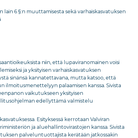
un lain 6 §:n muuttamisesta sekä varhaiskasvatuksen
ä
aantioikeuksista niin, että lupaviranomainen voisi
emiseksi ja yksityisen varhaiskasvatuksen
itystä sinänsä kannatettavana, mutta katsoo, että
tun ilmoitusmenettelyyn palaamisen kanssa. Sivista
oimeenpanon vaikutukseen yksityisen
allitusohjelman edellyttämä valmistelu
kasvatuksessa. Esityksessä kerrotaan Valviran
inisteriön ja aluehallintovirastojen kanssa. Sivista
atuksen palveluntuottajista kerätään jatkossakin