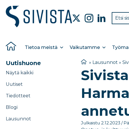
Tietoa meistä
Vaikutamme
Työmar
Uutishuone
»
Lausunnot
»
Si
Sivist
Näytä kaikki
Uutiset
Harmaa
Tiedotteet
annetu
Blogi
Lausunnot
Julkaistu 2.12.2023
/
Pä