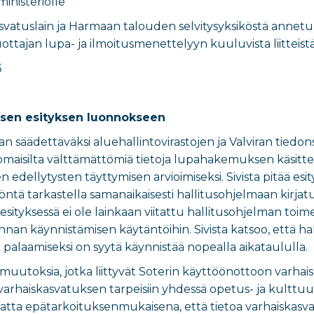
ministeriö
​lle
asvatuslain ja Harmaan talouden selvitysyksiköstä annet
ottajan lupa- ja ilmoitusmenettelyyn kuuluvista liitteist
3
ksen esityksen luonnokseen
n säädettäväksi aluehallintovirastojen ja Valviran tiedons
omaisilta välttämättömiä tietoja lupahakemuksen käsittel
en edellytysten täyttymisen arvioimiseksi. Sivista pitää es
öntä tarkastella samanaikaisesti hallitusohjelmaan kirja
ä esityksessä ei ole lainkaan viitattu hallitusohjelman t
nnan käynnistämisen käytäntöihin. Sivista katsoo, että h
palaamiseksi on syytä käynnistää nopealla aikataululla.
uutoksia, jotka liittyvät Soterin käyttöönottoon varhais
arhaiskasvatuksen tarpeisiin yhdessä opetus- ja kulttuurim
matta epätarkoituksenmukaisena, että tietoa varhaiskasv