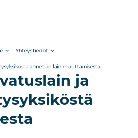
e
Yhteystiedot
vitysyksiköstä annetun lain muuttamisesta
vatuslain ja
tysyksiköstä
esta