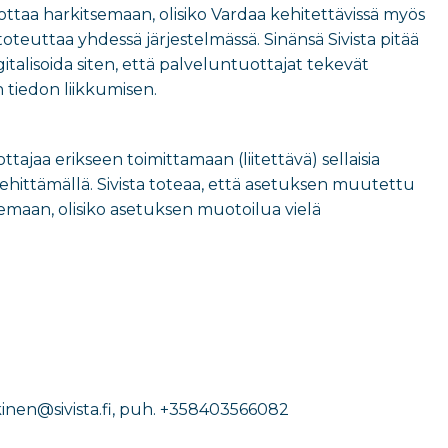
dottaa harkitsemaan, olisiko Vardaa kehitettävissä myös
oteuttaa yhdessä järjestelmässä. Sinänsä Sivista pitää
igitalisoida siten, että palveluntuottajat tekevät
n tiedon liikkumisen.
ttajaa erikseen toimittamaan (liitettävä) sellaisia
kehittämällä. Sivista toteaa, että asetuksen muutettu
elemaan, olisiko asetuksen muotoilua vielä
inen@sivista.fi
, puh.
+358403566082