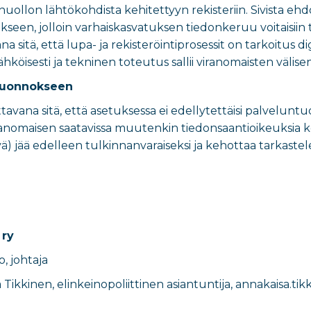
nhuollon lähtökohdista kehitettyyn rekisteriin. Sivista eh
seen, jolloin varhaiskasvatuksen tiedonkeruu voitaisiin t
a sitä, että lupa- ja rekisteröintiprosessit on tarkoitus d
köisesti ja tekninen toteutus sallii viranomaisten välise
luonnokseen
tavana sitä, että asetuksessa ei edellytettäisi palveluntuo
 viranomaisen saatavissa muutenkin tiedonsaantioikeuksia 
ävä) jää edelleen tulkinnanvaraiseksi ja kehottaa tarkast
 ry
o
,
johtaja
 Tikkinen
,
elinkeinopoliittinen asiantuntija
​,
annakaisa.tikk