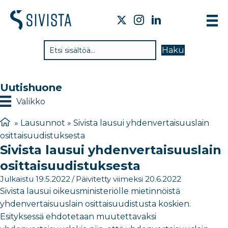
TI
Haku
VA
TY
Uutishuone
TI
Valikko
JÄ
»
Lausunnot
»
Sivista lausui yhdenvertaisuuslain
osittaisuudistuksesta
UU
Sivista lausui yhdenvertaisuuslain
YH
osittaisuudistuksesta
Julkaistu 19.5.2022
/
Päivitetty viimeksi 20.6.2022
Sivista lausui oikeusministeriölle mietinnöistä
yhdenvertaisuuslain osittaisuudistusta koskien.
Esityksessä ehdotetaan muutettavaksi