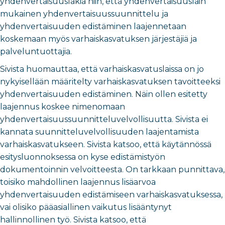
yhdenvertaisuuslakia niin, että yhdenvertaisuuslain
mukainen yhdenvertaisuussuunnittelu ja
yhdenvertaisuuden edistäminen laajennetaan
koskemaan myös varhaiskasvatuksen järjestäjiä ja
palveluntuottajia.
Sivista huomauttaa, että varhaiskasvatuslaissa on jo
nykyisellään määritelty varhaiskasvatuksen tavoitteeksi
yhdenvertaisuuden edistäminen. Näin ollen esitetty
laajennus koskee nimenomaan
yhdenvertaisuussuunnitteluvelvollisuutta. Sivista ei
kannata suunnitteluvelvollisuuden laajentamista
varhaiskasvatukseen.
Sivista
katsoo, että käytännössä
esitysluonnoksessa on kyse edistämistyön
dokumentoinnin velvoitteesta.
On tarkkaan punnittava,
toisiko mahdollinen laajennus lisäarvoa
yhdenvertaisuuden edistämiseen varhaiskasvatuksessa,
vai olisiko pääasiallinen vaikutus lisääntynyt
hallinnollinen työ. Sivista katsoo, että