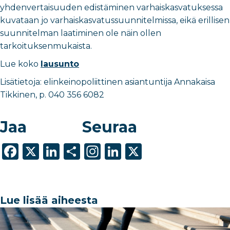
yhdenvertaisuuden edistäminen varhaiskasvatuksessa
kuvataan jo varhaiskasvatussuunnitelmissa, eikä erillisen
suunnitelman laatiminen ole näin ollen
tarkoituksenmukaista.
Lue koko
lausunto
Lisätietoja: elinkeinopoliittinen asiantuntija Annakaisa
Tikkinen, p. 040 356 6082
Jaa
Seuraa
F
X
Li
S
In
Li
X
a
n
h
st
n
c
k
ar
a
k
e
e
e
g
e
Lue lisää aiheesta
b
dI
ra
dI