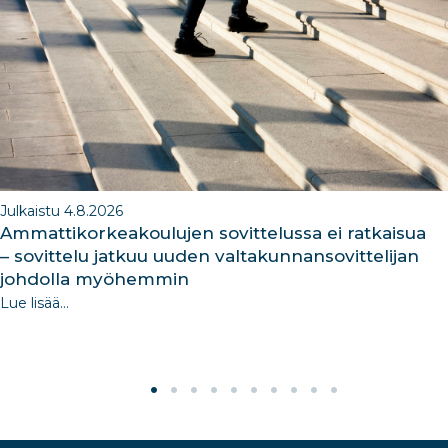
o
n
m
n
o
k
Julkaistu 4.8.2026
Ammattikorkeakoulujen sovittelussa ei ratkaisua
– sovittelu jatkuu uuden valtakunnansovittelijan
johdolla myöhemmin
Lue lisää...