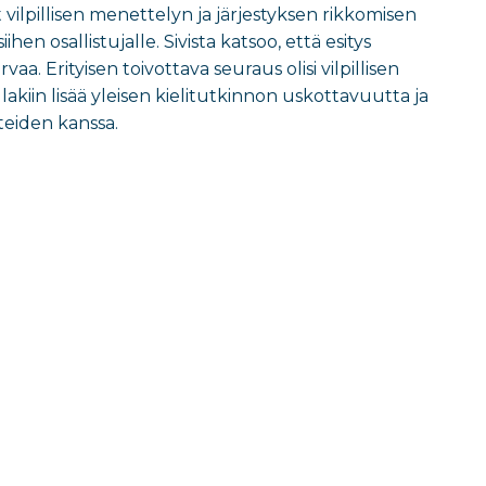
 vilpillisen menettelyn ja järjestyksen rikkomisen
en osallistujalle. Sivista katsoo, että esitys
vaa. Erityisen toivottava seuraus olisi vilpillisen
akiin lisää yleisen kielitutkinnon uskottavuutta ja
teiden kanssa.