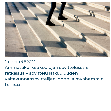
o
n
o
k
Julkaistu 4.8.2026
Ammattikorkeakoulujen sovittelussa ei
ratkaisua – sovittelu jatkuu uuden
valtakunnansovittelijan johdolla myöhemmin
Lue lisää...