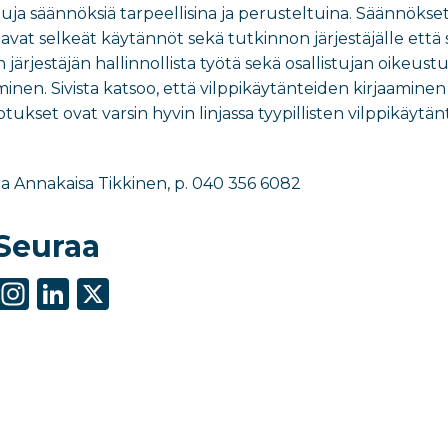
tuja säännöksiä tarpeellisina ja perusteltuina. Säännökset
at selkeät käytännöt sekä tutkinnon järjestäjälle että siih
 järjestäjän hallinnollista työtä sekä osallistujan oikeustur
n. Sivista katsoo, että vilppikäytänteiden kirjaaminen l
ukset ovat varsin hyvin linjassa tyypillisten vilppikäytän
tija Annakaisa Tikkinen, p. 040 356 6082
Seuraa
S
In
Li
X
h
st
n
ar
a
k
e
g
e
ra
dI