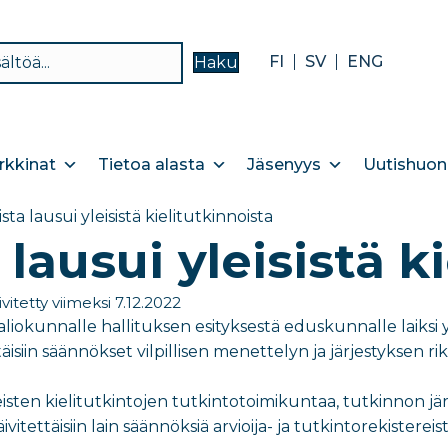
FI
SV
ENG
Haku
kkinat
Tietoa alasta
Jäsenyys
Uutishuon
ista lausui yleisistä kielitutkinnoista
 lausui yleisistä k
vitetty viimeksi 7.12.2022
ysvaliokunnalle hallituksen esityksestä eduskunnalle laiksi
ättäisiin säännökset vilpillisen menettelyn ja järjestyksen 
sten kielitutkintojen tutkintotoimikuntaa, tutkinnon järje
äivitettäisiin lain säännöksiä arvioija- ja tutkintorekiste