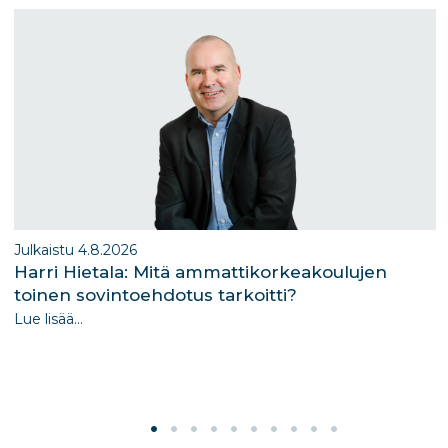
m
n
Julkaistu 4.8.2026
Harri Hietala: Mitä ammattikorkeakoulujen
toinen sovintoehdotus tarkoitti?
Lue lisää...