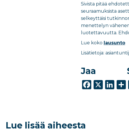
Sivista pitää ehdotet
seuraamuksista asettav
selkeyttäisi tutkinnon
menettelyn vähenemine
luotettavuutta. Ehdot
Lue koko
lausunto
Lisätietoja: asiantun
Jaa
F
X
Li
a
n
c
k
e
e
b
dI
Lue lisää aiheesta