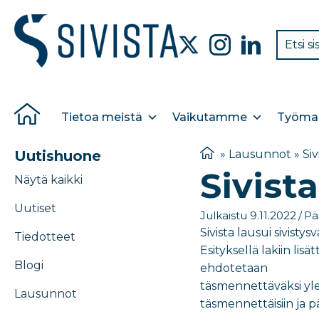
Tietoa meistä
Vaikutamme
Työmar
Uutishuone
»
Lausunnot
»
Siv
Sivista
Näytä kaikki
Uutiset
Julkaistu 9.11.2022
/
Päi
Sivista lausui sivist
Tiedotteet
Esityksellä lakiin lis
Blogi
ehdotetaan
täsmennettäväksi ylei
Lausunnot
täsmennettäisiin ja p