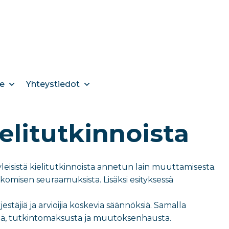
e
Yhteystiedot
ielitutkinnoista
 yleisistä kielitutkinnoista annetun lain muuttamisesta.
rikkomisen seuraamuksista. Lisäksi esityksessä
stäjiä ja arvioijia koskevia säännöksiä. Samalla
reistä, tutkintomaksusta ja muutoksenhausta.