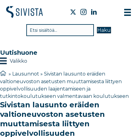
TI
Haku
VA
TY
Uutishuone
TI
Valikko
JÄ
»
Lausunnot
»
Sivistan lausunto eräiden
valtioneuvoston asetusten muuttamisesta liittyen
UU
oppivelvollisuuden laajentamiseen ja
tutkintokoulutukseen valmentavaan koulutukseen
YH
Sivistan lausunto eräiden
valtioneuvoston asetusten
muuttamisesta liittyen
oppivelvollisuuden