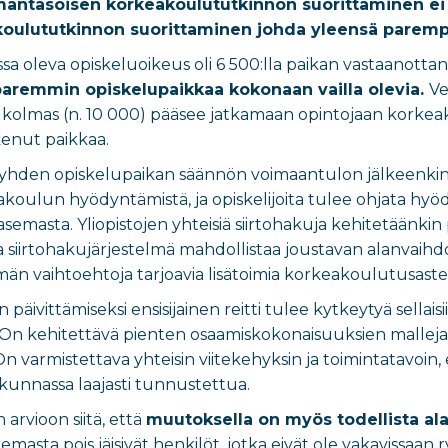
tasoisen korkeakoulututkinnon suorittaminen ei no
ulututkinnon suorittaminen johda yleensä paremp
oleva opiskeluoikeus oli 6 500:lla paikan vastaanottaneel
 paremmin opiskelupaikkaa kokonaan vailla olevia.
Ve
oka kolmas (n. 10 000) pääsee jatkamaan opintojaan kork
kenut paikkaa.
tä yhden opiskelupaikan säännön voimaantulon jälkeenkin 
akoulun hyödyntämistä, ja opiskelijoita tulee ohjata hyö
semasta. Yliopistojen yhteisiä siirtohakuja kehitetäänkin
va siirtohakujärjestelmä mahdollistaa joustavan alanvaih
mmän vaihtoehtoja tarjoavia lisätoimia korkeakoulutusast
äivittämiseksi ensisijainen reitti tulee kytkeytyä sellaisi
On kehitettävä pienten osaamiskokonaisuuksien malleja, j
 On varmistettava yhteisin viitekehyksin ja toimintatavo
skunnassa laajasti tunnustettua.
n arvioon siitä, että
muutoksella on myös todellista ala
masta pois jäisivät henkilöt, jotka eivät ole vakavissaan 