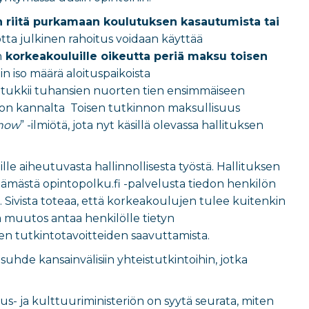
 riitä purkamaan koulutuksen kasautumista tai
tta julkinen rahoitus voidaan käyttää
n
korkeakouluille oikeutta periä maksu toisen
n iso määrä aloituspaikoista
ämä tukkii tuhansien nuorten tien ensimmäiseen
ton kannalta Toisen tutkinnon maksullisuus
how
” -ilmiötä, jota nyt käsillä olevassa hallituksen
le aiheutuvasta hallinnollisesta työstä. Hallituksen
tämästä opintopolku.fi -palvelusta tiedon henkilön
 Sivista toteaa, että korkeakoulujen tulee kuitenkin
lta muutos antaa henkilölle tietyn
en tutkintotavoitteiden saavuttamista.
 suhde kansainvälisiin yhteistutkintoihin, jotka
s- ja kulttuuriministeriön on syytä seurata, miten