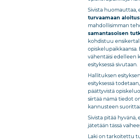
Sivista huomauttaa, 
turvaamaan aloitusp
mahdollisimman teho
samantasoisen tutk
kohdistuu ensikertala
opiskelupaikkaansa.
vähentäisi edelleen 
esityksessä sivutaan.
Hallituksen esityksen
esityksessä todetaan
päättyvistä opiskelu
siirtää nämä tiedot om
kannusteen suorittaa
Sivista pitää hyvänä,
jätetään tässä vaihe
Laki on tarkoitettu 