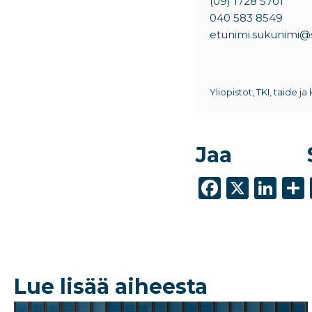
(09) 1728 5701
040 583 8549
etunimi.sukunimi@si
Yliopistot, TKI, taide ja 
Jaa
F
X
Li
a
n
c
k
e
e
b
dI
Lue lisää aiheesta
o
n