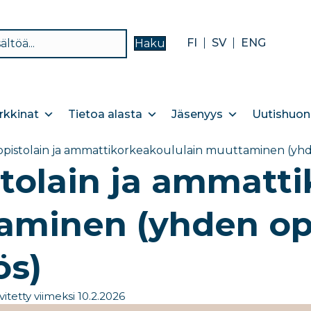
FI
SV
ENG
Haku
kkinat
Tietoa alasta
Jäsenyys
Uutishuon
iopistolain ja ammattikorkeakoululain muuttaminen (yhd
stolain ja ammatt
aminen (yhden op
s​)
vitetty viimeksi 10.2.2026