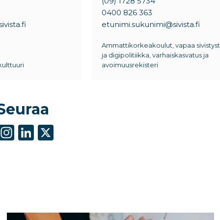
(09) 1728 5734
0400 826 363
vista.fi
etunimi.sukunimi@sivista.fi
Ammattikorkeakoulut, vapaa sivistyst
ja digipolitiikka, varhaiskasvatus ja
kulttuuri
avoimuusrekisteri
Seuraa
S
In
Li
X
h
st
n
ar
a
k
e
g
e
ra
dI
m
n