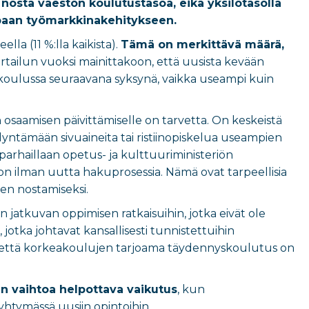
sta väestön koulutustasoa, eikä yksilötasolla
aan työmarkkinakehitykseen.
la (11 %:lla kaikista).
Tämä on merkittävä määrä,
rtailun vuoksi mainittakoon, että uusista kevään
eakoulussa seuraavana syksynä, vaikka useampi kuin
osaamisen päivittämiselle on tarvetta. On keskeistä
dyntämään sivuaineita tai ristiinopiskelua useampien
 parhaillaan opetus- ja kulttuuriministeriön
don ilman uutta hakuprosessia. Nämä ovat tarpeellisia
een nostamiseksi.
in jatkuvan oppimisen ratkaisuihin, jotka eivät ole
otka johtavat kansallisesti tunnistettuihin
in, että korkeakoulujen tarjoama täydennyskoulutus on
n vaihtoa helpottava vaikutus
, kun
ryhtymässä uusiin opintoihin.