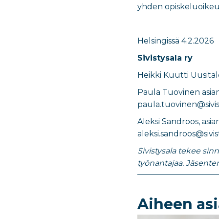
yhden opiskeluoikeu
Helsingissä
4.2.2026
Sivistysala ry
Heikki Kuutti Uusital
Paula Tuovinen asiant
paula.tuovinen@sivis
Aleksi Sandroos
,
asia
aleksi.sandroos@sivist
Sivistysala tekee sin
työnantajaa. Jäsente
Aiheen asi