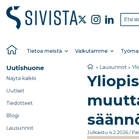
Tietoa meistä
Vaikutamme
Työmar
Uutishuone
»
Lausunnot
»
Yl
Yliopi
Näytä kaikki
Uutiset
muutt
Tiedotteet
säännö
Blogi
Lausunnot
Julkaistu 4.2.2026
/
Päi