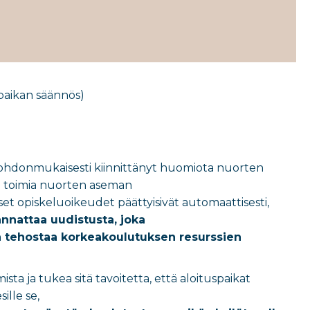
paikan säännös
​)
n johdonmukaisesti kiinnittänyt huomiota nuorten
än toimia nuorten aseman
set opiskeluoikeudet päättyisivät automaattisesti,
annattaa uudistusta, joka
ja tehostaa korkeakoulutuksen resurssien
 ja tukea sitä tavoitetta, että aloituspaikat
ille se,