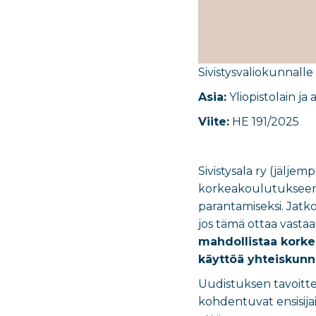
Sivistysvaliokunnalle
Asia:
​Yliopistolain 
Viite:
HE 191/2025
Sivistysala ry (jälj
korkeakoulutukseen p
parantamiseksi. Jatko
jos tämä ottaa vasta
mahdollistaa korke
käyttöä yhteiskunn
Uudistuksen tavoitte
kohdentuvat ensisijais