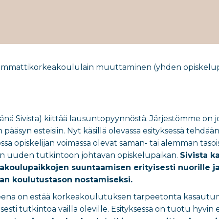
ja ammattikorkeakoululain muuttaminen (y
hden opiskelu
empänä Sivista) kiittää lausuntopyynnöstä. Järjestömme o
ääsyn esteisiin. Nyt käsillä olevassa esityksessä tehdä
ssa opiskelijan voimassa olevat saman- tai alemman tasoi
an uuden tutkintoon johtavan opiskelupaikan.
Sivista k
akoulupaikkojen suuntaamisen erityisesti nuorille 
an koulutustason nostamiseksi.
ena on estää korkeakoulutuksen tarpeetonta kasautumista
esti tutkintoa vailla oleville. Esityksessä on tuotu hyvin es