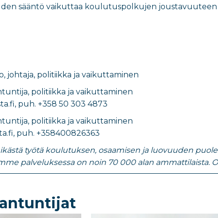
den sääntö vaikuttaa koulutuspolkujen joustavuuteen m
o
,
johtaja, politiikka ja vaikuttaminen
untija, politiikka ja vaikuttaminen
ta.fi, puh. +358 50 303 4873
ntuntija, politiikka ja vaikuttaminen
a.fi
, puh.
+358400826363
nikästä työtä koulutuksen, osaamisen ja luovuuden puolesta.
mme palveluksessa on noin 70 000 alan ammattilaista. O
antuntijat