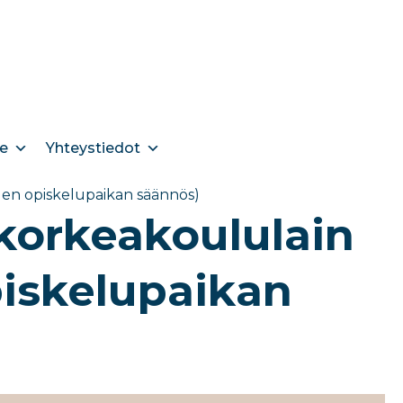
e
Yhteystiedot
en opiskelupaikan säännös​)
ikorkeakoululain
iskelupaikan