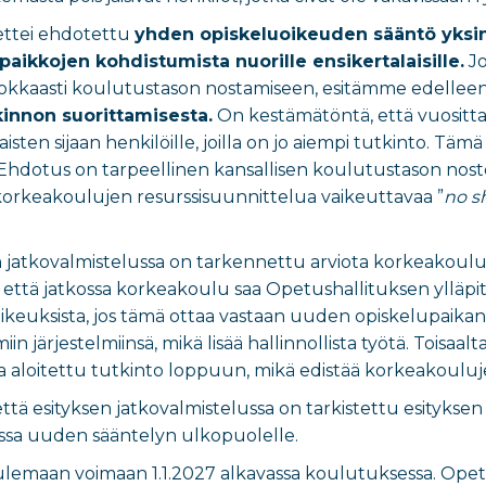
ettei ehdotettu
yhden opiskeluoikeuden sääntö yksin
aikkojen kohdistumista nuorille ensikertalaisille.
Jo
kkaasti koulutustason nostamiseen, esitämme edellee
innon suorittamisesta.
On kestämätöntä, että vuosittai
isten sijaan henkilöille, joilla on jo aiempi tutkinto. T
 Ehdotus on tarpeellinen kansallisen koulutustason nos
korkeakoulujen resurssisuunnittelua vaikeuttavaa ”
no s
 jatkovalmistelussa on tarkennettu arviota korkeakouluil
, että jatkossa korkeakoulu saa Opetushallituksen ylläpi
oikeuksista, jos tämä ottaa vastaan uuden opiskelupaikan.
iin järjestelmiinsä, mikä lisää hallinnollista työtä. Toisaa
 aloitettu tutkinto loppuun, mikä edistää korkeakouluj
 että esityksen jatkovalmistelussa on tarkistettu esityksen
essa uuden sääntelyn ulkopuolelle.
tulemaan voimaan 1.1.2027 alkavassa koulutuksessa. Opetu