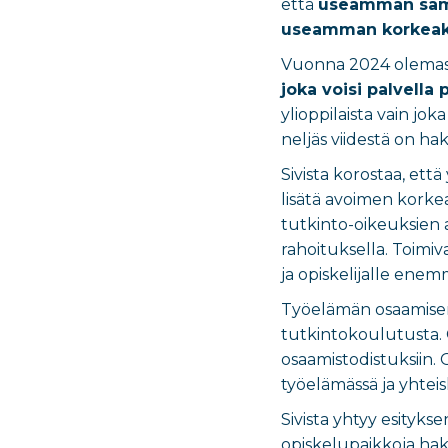
että
useamman saman
useamman korkeako
Vuonna 2024 olemassa 
joka voisi palvella
ylioppilaista vain j
neljäs viidestä on ha
Sivista korostaa, et
lisätä avoimen korke
tutkinto-oikeuksien a
rahoituksella. Toimi
ja opiskelijalle ene
Työelämän osaamisen p
tutkintokoulutusta. 
osaamistodistuksiin.
työelämässä ja yhtei
Sivista yhtyy esitykse
opiskelupaikkoja hake