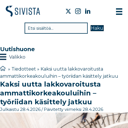
TI
Haku
VA
TY
Uutishuone
TI
Valikko
JÄ
»
Tiedotteet
»
Kaksi uutta lakkovaroitusta
ammattikorkeakouluihin – työriidan käsittely jatkuu
UU
Kaksi uutta lakkovaroitusta
YH
ammattikorkeakouluihin –
työriidan käsittely jatkuu
Julkaistu 28.4.2026
/
Päivitetty viimeksi 28.4.2026