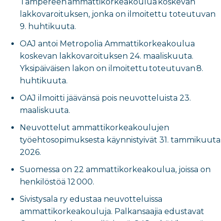
Tampereen ammattikorkeakoulua koskevan
lakkovaroituksen, jonka on ilmoitettu toteutuvan
9. huhtikuuta.
OAJ antoi Metropolia Ammattikorkeakoulua
koskevan lakkovaroituksen 24. maaliskuuta.
Yksipäiväisen lakon on ilmoitettu toteutuvan 8.
huhtikuuta.
OAJ ilmoitti jäävänsä pois neuvotteluista 23.
maaliskuuta.
Neuvottelut ammattikorkeakoulujen
työehtosopimuksesta käynnistyivät 31. tammikuuta
2026.
Suomessa on 22 ammattikorkeakoulua, joissa on
henkilöstöä 12 000.
Sivistysala ry edustaa neuvotteluissa
ammattikorkeakouluja. Palkansaajia edustavat