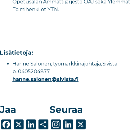
Opetusalan Ammattijärjestö OAJ sekä Ylemmät
Toimihenkilöt YTN.
Lisätietoja:
Hanne Salonen, työmarkkinajohtaja, Sivista
p. 0405204877
hanne.salonen@sivista.fi
Jaa
Seuraa
F
X
Li
S
In
Li
X
a
n
h
st
n