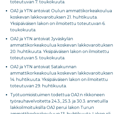
toteutuvan 7. toukokuuta.
OAJ ja YTN antoivat Oulun ammattikorkeakoulua
koskevan lakkovaroituksen 21. huhtikuuta.
Yksipäiväisen lakon on ilmoitettu toteutuvan 6.
toukokuuta.
OAJ ja YTN antoivat Jyväskylän
ammattikorkeakoulua koskevan lakkovaroituksen
20. huhtikuuta. Yksipäiväisen lakon on ilmoitettu
toteutuvan 5. toukokuuta.
OAJ ja YTN antoivat Satakunnan
ammattikorkeakoulua koskevan lakkovaroituksen
14. huhtikuuta. Yksipäiväisen lakon on ilmoitettu
toteutuvan 29. huhtikuuta.
Työtuomioistuimen todettua OAJ:n rikkoneen
työrauhavelvoitetta 24.3., 25.3. ja 30.3. annetuilla
lakkoilmoituksilla OAJ perui lakon Turun
ammattikorkeakouluun 13. huhtikuuta. Lakon oli