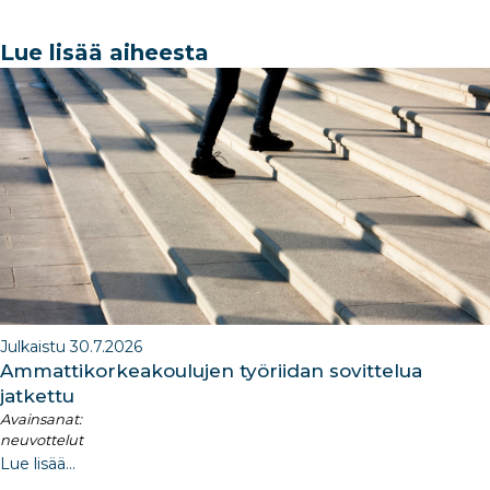
c
k
ar
a
k
e
e
e
g
e
Lue lisää aiheesta
b
dI
ra
dI
o
n
m
n
o
k
Julkaistu 30.7.2026
Ammattikorkeakoulujen työriidan sovittelua
jatkettu
Avainsanat:
neuvottelut
Lue lisää...