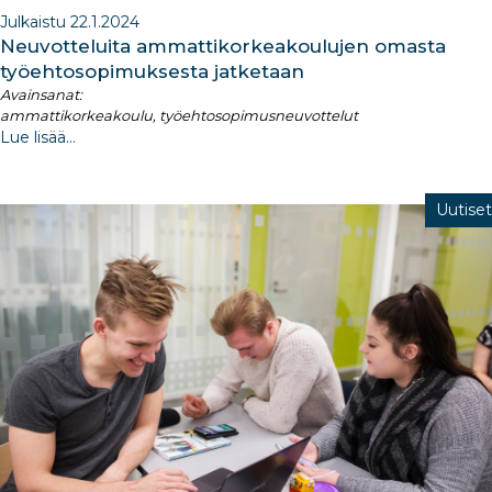
Julkaistu 22.1.2024
Neuvotteluita ammattikorkeakoulujen omasta
työehtosopimuksesta jatketaan
Avainsanat:
ammattikorkeakoulu, työehtosopimusneuvottelut
Lue lisää...
Uutiset