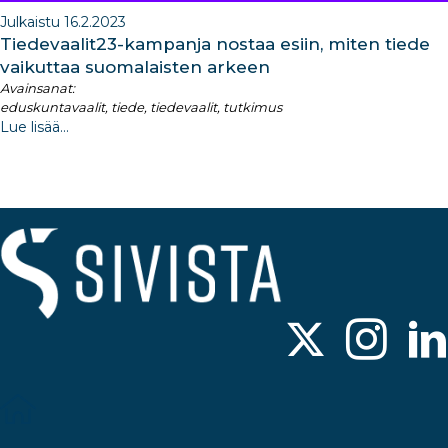
Julkaistu 16.2.2023
Tiedevaalit23-kampanja nostaa esiin, miten tiede
vaikuttaa suomalaisten arkeen
Avainsanat:
eduskuntavaalit, tiede, tiedevaalit, tutkimus
Lue lisää...