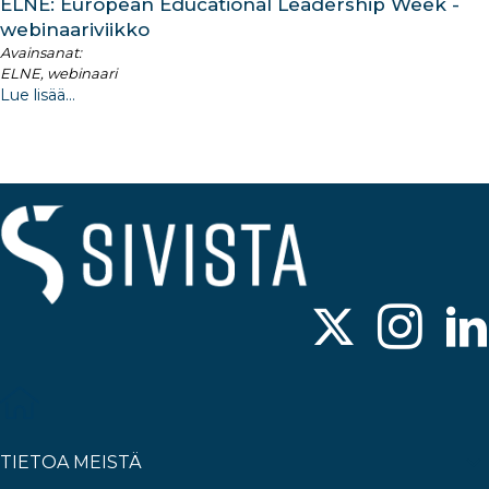
ELNE: European Educational Leadership Week -
webinaariviikko
Avainsanat:
ELNE, webinaari
Lue lisää...
TIETOA MEISTÄ