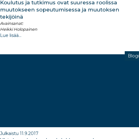
Koulutus ja tutkimus ovat suuressa roolissa
muutokseen sopeutumisessa ja muutoksen
tekijöinä
Avainsanat:
Heikki Holopainen
Lue lisää...
Blogi
Julkaistu 11.9.2017