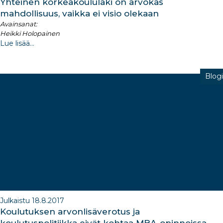
Yhteinen korkeakoululaki on arvokas
mahdollisuus, vaikka ei visio olekaan
Avainsanat:
Heikki Holopainen
Lue lisää...
Blogi
Julkaistu 18.8.2017
Koulutuksen arvonlisäverotus ja
koulutuspolitiikka eivät kohtaa MBA-opinnoissa