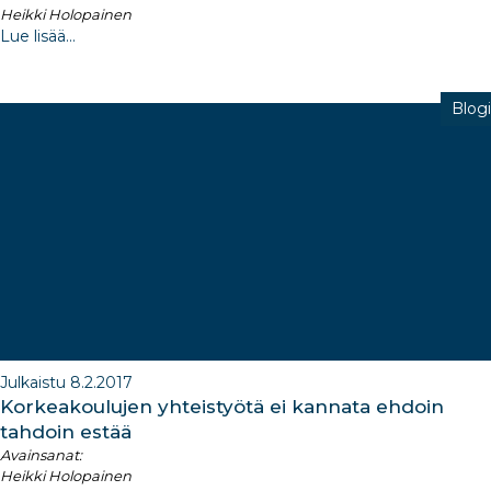
Heikki Holopainen
Lue lisää...
Blogi
Julkaistu 8.2.2017
Korkeakoulujen yhteistyötä ei kannata ehdoin
tahdoin estää
Avainsanat:
Heikki Holopainen