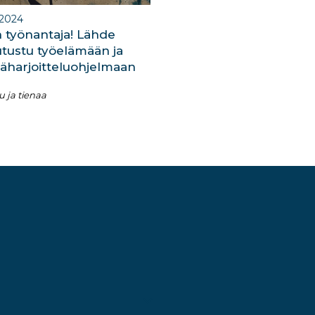
.2024
n työnantaja! Lähde
tustu työelämään ja
säharjoitteluohjelmaan
u ja tienaa