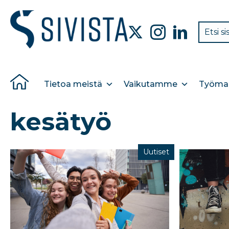
Tietoa meistä
Vaikutamme
Työmar
kesätyö
Uutiset