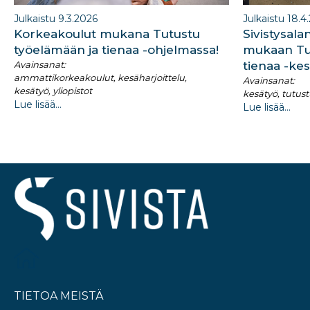
Julkaistu 9.3.2026
Julkaistu 18.4
Korkeakoulut mukana Tutustu
Sivistysala
työelämään ja tienaa -ohjelmassa!
mukaan Tu
Avainsanat:
tienaa -ke
ammattikorkeakoulut, kesäharjoittelu,
Avainsanat:
kesätyö, yliopistot
kesätyö, tutust
Lue lisää...
Lue lisää...
TIETOA MEISTÄ