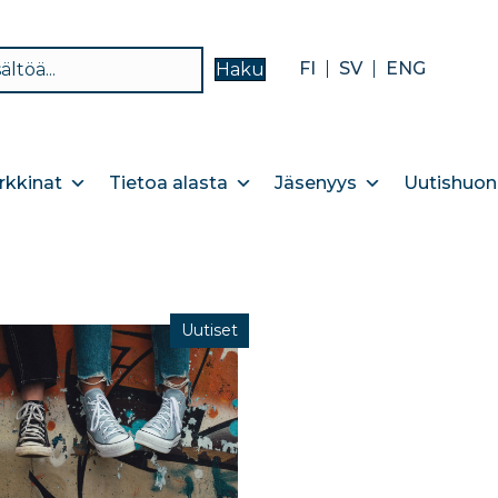
FI
SV
ENG
Haku
kkinat
Tietoa alasta
Jäsenyys
Uutishuon
Uutiset