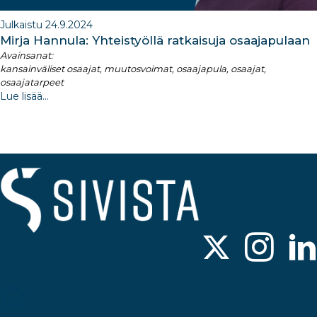
Julkaistu 24.9.2024
Mirja Hannula: Yhteistyöllä ratkaisuja osaajapulaan
Avainsanat:
kansainväliset osaajat, muutosvoimat, osaajapula, osaajat,
osaajatarpeet
Lue lisää...