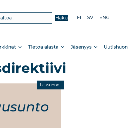
FI
SV
ENG
Haku
kkinat
Tietoa alasta
Jäsenyys
Uutishuon
irektiivi
Lausunnot