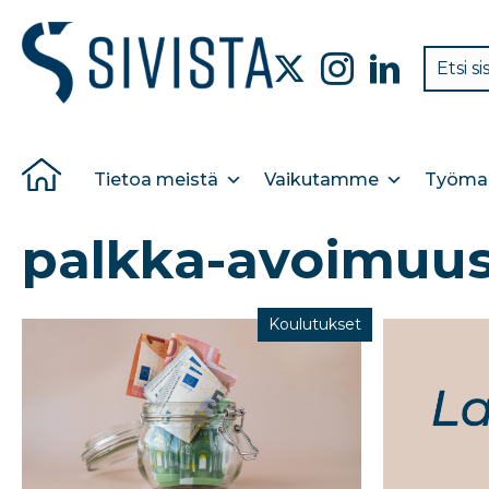
Tietoa meistä
Vaikutamme
Työmar
palkka-avoimuusd
Koulutukset