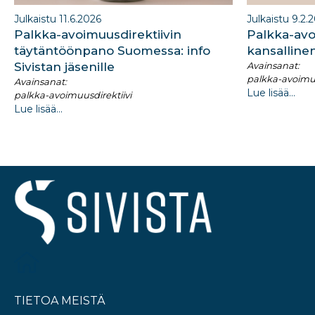
Julkaistu 11.6.2026
Julkaistu 9.2.
Palkka-avoimuusdirektiivin
Palkka-avo
täytäntöönpano Suomessa: info
kansalline
Sivistan jäsenille
Avainsanat:
palkka-avoimuu
Avainsanat:
Lue lisää...
palkka-avoimuusdirektiivi
Lue lisää...
TIETOA MEISTÄ