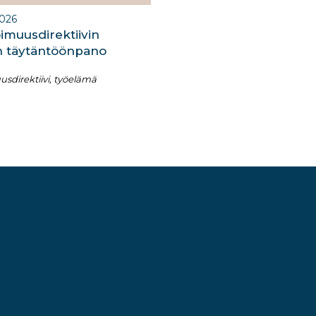
2026
imuusdirektiivin
n täytäntöönpano​
sdirektiivi, työelämä