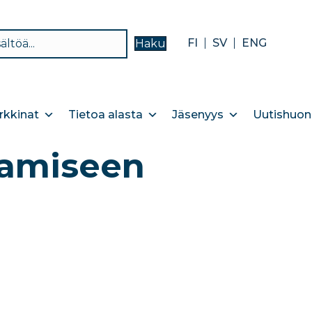
FI
SV
ENG
Haku
kkinat
Tietoa alasta
Jäsenyys
Uutishuon
aamiseen