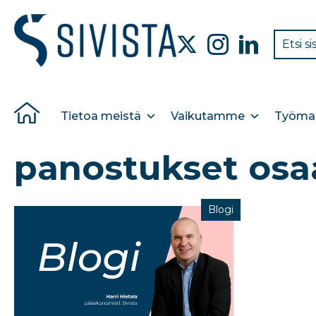
Tietoa meistä
Vaikutamme
Työmar
panostukset os
Blogi