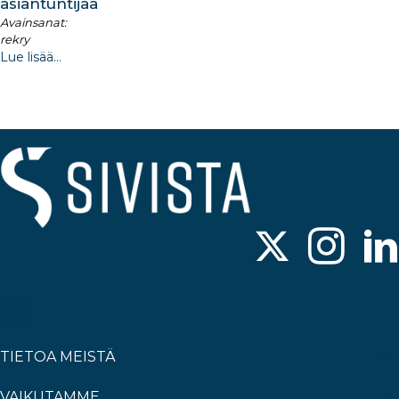
asiantuntijaa
Avainsanat:
rekry
Lue lisää...
TIETOA MEISTÄ
VAIKUTAMME