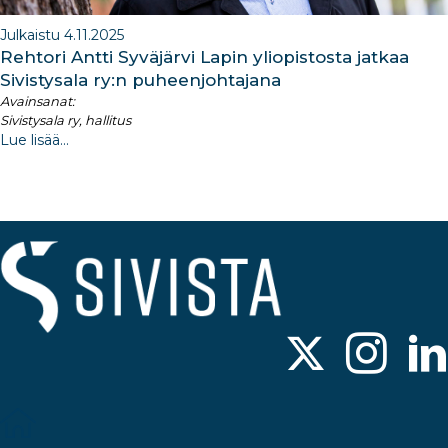
Julkaistu 4.11.2025
Rehtori Antti Syväjärvi Lapin yliopistosta jatkaa
Sivistysala ry:n puheenjohtajana
Avainsanat:
Sivistysala ry, hallitus
Lue lisää...