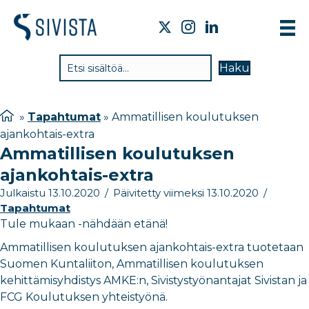
TIE
Haku
VAI
TYÖ
»
Tapahtumat
»
Ammatillisen koulutuksen
ajankohtais-extra
TIE
Ammatillisen koulutuksen
JÄS
ajankohtais-extra
UUT
Julkaistu 13.10.2020
/
Päivitetty viimeksi 13.10.2020
/
Tapahtumat
YHT
Tule mukaan -nähdään etänä!
Ammatillisen koulutuksen ajankohtais-extra tuotetaan
Suomen Kuntaliiton, Ammatillisen koulutuksen
kehittämisyhdistys AMKE:n, Sivistystyönantajat Sivistan ja
FCG Koulutuksen yhteistyönä.