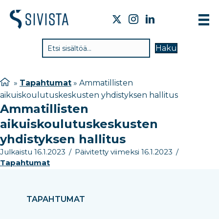
TIE
Haku
VAI
TYÖ
»
Tapahtumat
»
Ammatillisten
aikuiskoulutuskeskusten yhdistyksen hallitus
TIE
Ammatillisten
JÄS
aikuiskoulutuskeskusten
UUT
yhdistyksen hallitus
Julkaistu 16.1.2023
/
Päivitetty viimeksi 16.1.2023
/
YHT
Tapahtumat
TAPAHTUMAT