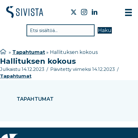
TIE
Haku
VAI
TYÖ
»
Tapahtumat
»
Hallituksen kokous
Hallituksen kokous
TIE
Julkaistu 14.12.2023
/
Päivitetty viimeksi 14.12.2023
/
JÄS
Tapahtumat
UUT
YHT
TAPAHTUMAT