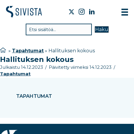
TIE
Haku
VAI
TYÖ
»
Tapahtumat
»
Hallituksen kokous
Hallituksen kokous
TIE
Julkaistu 14.12.2023
/
Päivitetty viimeksi 14.12.2023
/
JÄS
Tapahtumat
UUT
YHT
TAPAHTUMAT