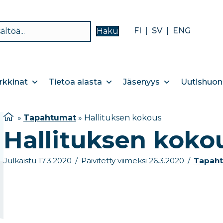
FI
SV
ENG
Haku
kkinat
Tietoa alasta
Jäsenyys
Uutishuon
»
Tapahtumat
»
Hallituksen kokous
Hallituksen koko
Julkaistu 17.3.2020
/
Päivitetty viimeksi 26.3.2020
/
Tapah