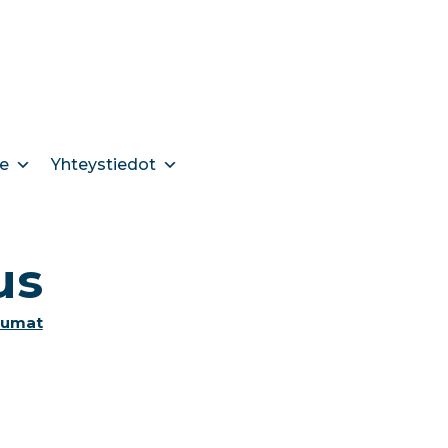
e
Yhteystiedot
us
tumat