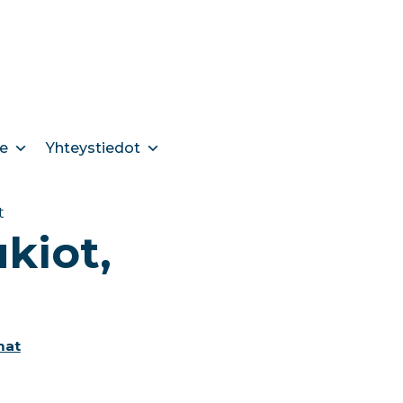
e
Yhteystiedot
t
ukiot,
mat