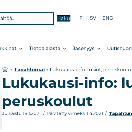
FI
SV
ENG
Haku
kkinat
Tietoa alasta
Jäsenyys
Uutishuon
»
Tapahtumat
»
Lukukausi-info: lukiot, peruskoulu
Lukukausi-info: l
peruskoulut
Julkaistu 18.1.2021
/
Päivitetty viimeksi 1.4.2021
/
Tapahtu