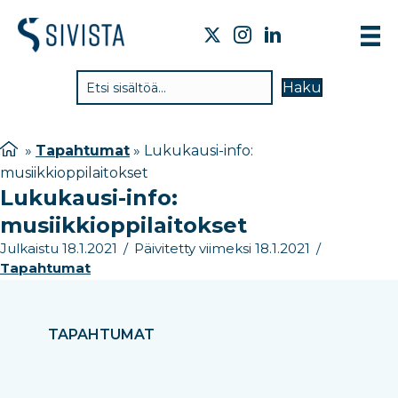
TIE
Haku
VAI
TYÖ
»
Tapahtumat
»
Lukukausi-info:
musiikkioppilaitokset
TIE
Lukukausi-info:
JÄS
musiikkioppilaitokset
UUT
Julkaistu 18.1.2021
/
Päivitetty viimeksi 18.1.2021
/
Tapahtumat
YHT
TAPAHTUMAT