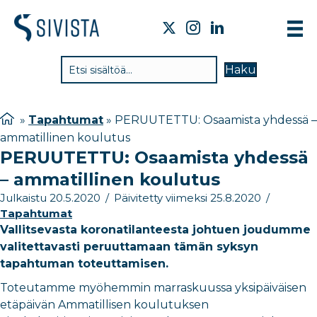
TIE
Haku
VAI
TYÖ
»
Tapahtumat
»
PERUUTETTU: Osaamista yhdessä –
ammatillinen koulutus
TIE
PERUUTETTU: Osaamista yhdessä
JÄS
– ammatillinen koulutus
UUT
Julkaistu 20.5.2020
/
Päivitetty viimeksi 25.8.2020
/
Tapahtumat
YHT
Vallitsevasta koronatilanteesta johtuen joudumme
valitettavasti peruuttamaan tämän syksyn
tapahtuman toteuttamisen.
Toteutamme myöhemmin marraskuussa yksipäiväisen
etäpäivän Ammatillisen koulutuksen