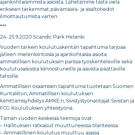
ajankohtaisimmista asioista. Lähetämme tästä vielä
erikseen tarkemmat päivämäärä- ja sisältötiedot
ilmoittautumista varten.
***
24.-25.9.2020 Scandic Park Helsinki
Vuoden tärkein koulutuskentän tapahtuma tarjoaa
jälleen mielenkiintoisia ja ajankohtaisia asioita
ammatillisen koulutuksen parissa työskenteleville sekä
koulutusasioista kiinnostuneille ja asioista päättäville
tahoille.
Ammatillisen osaamisen tapahtuma tuotetaan Suomen
Kuntaliiton, Ammatillisen koulutuksen
kehittämisyhdistys AMKE:n, Sivistystyönantajat Sivistan ja
FCG Koulutuksen yhteistyönä.
Tämän vuoden keskeisiä teemoja ovat:
– Hallituksen ratkaisut muuttuneessa tilanteessa
– Ammatillinen koulutus muuttuu ajassa