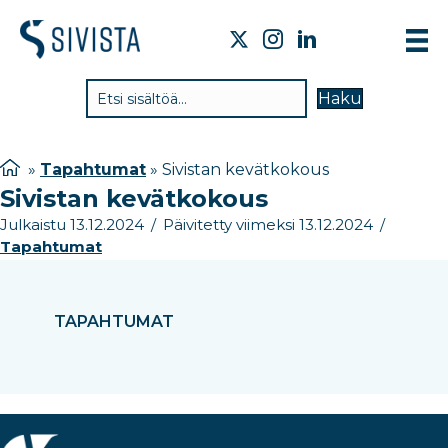
TIE
Haku
VAI
TYÖ
»
Tapahtumat
»
Sivistan kevätkokous
Sivistan kevätkokous
TIE
Julkaistu 13.12.2024
/
Päivitetty viimeksi 13.12.2024
/
JÄS
Tapahtumat
UUT
YHT
TAPAHTUMAT