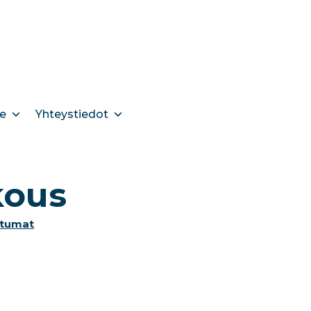
e
Yhteystiedot
kous
tumat