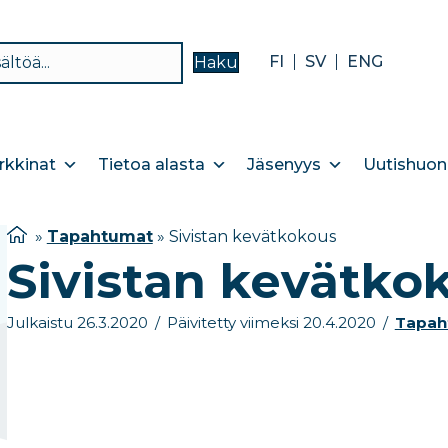
FI
SV
ENG
Haku
kkinat
Tietoa alasta
Jäsenyys
Uutishuon
»
Tapahtumat
»
Sivistan kevätkokous
Sivistan kevätko
Julkaistu 26.3.2020
/
Päivitetty viimeksi 20.4.2020
/
Tapah