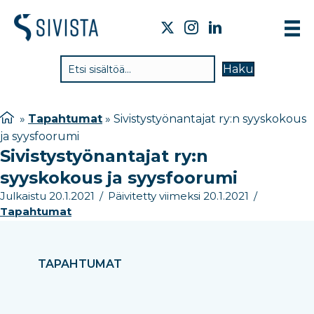
TIE
Haku
VAI
TYÖ
»
Tapahtumat
»
Sivistystyönantajat ry:n syyskokous
ja syysfoorumi
TIE
Sivistystyönantajat ry:n
JÄS
syyskokous ja syysfoorumi
UUT
Julkaistu 20.1.2021
/
Päivitetty viimeksi 20.1.2021
/
Tapahtumat
YHT
TAPAHTUMAT