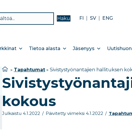
FI
SV
ENG
Haku
kkinat
Tietoa alasta
Jäsenyys
Uutishuon
»
Tapahtumat
»
Sivistystyönantajien hallituksen ko
Sivistystyönantaj
kokous
Julkaistu 4.1.2022
/
Päivitetty viimeksi 4.1.2022
/
Tapahtu