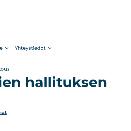
e
Yhteystiedot
kous
ien hallituksen
mat