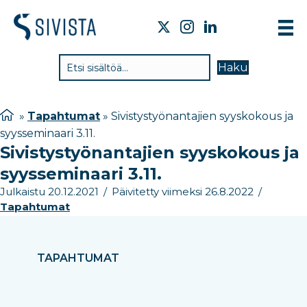
TIE
Haku
VAI
TYÖ
»
Tapahtumat
»
Sivistystyönantajien syyskokous ja
syysseminaari 3.11.
TIE
Sivistystyönantajien syyskokous ja
JÄS
syysseminaari 3.11.
UUT
Julkaistu 20.12.2021
/
Päivitetty viimeksi 26.8.2022
/
Tapahtumat
YHT
TAPAHTUMAT