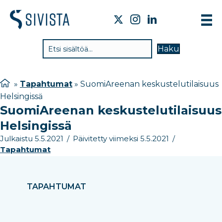
TIE
Haku
VAI
TYÖ
»
Tapahtumat
»
SuomiAreenan keskustelutilaisuus
Helsingissä
TIE
SuomiAreenan keskustelutilaisuus
JÄS
Helsingissä
UUT
Julkaistu 5.5.2021
/
Päivitetty viimeksi 5.5.2021
/
Tapahtumat
YHT
TAPAHTUMAT