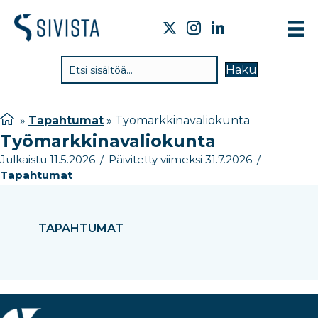
TIE
Haku
VAI
TYÖ
»
Tapahtumat
»
Työmarkkinavaliokunta
Työmarkkinavaliokunta
TIE
Julkaistu 11.5.2026
/
Päivitetty viimeksi 31.7.2026
/
JÄS
Tapahtumat
UUT
YHT
TAPAHTUMAT