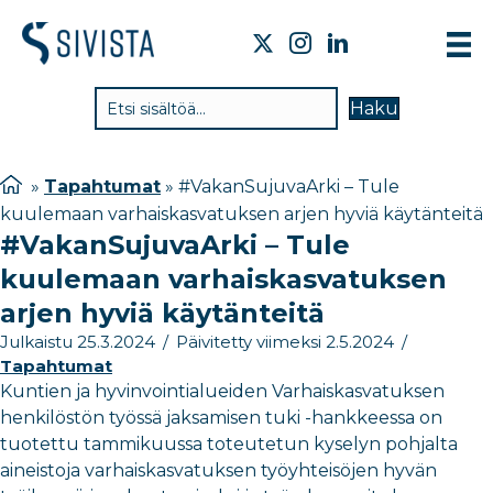
TIE
Haku
VAI
TYÖ
»
Tapahtumat
»
#VakanSujuvaArki – Tule
kuulemaan varhaiskasvatuksen arjen hyviä käytänteitä
TIE
#VakanSujuvaArki – Tule
JÄS
kuulemaan varhaiskasvatuksen
UUT
arjen hyviä käytänteitä
Julkaistu 25.3.2024
/
Päivitetty viimeksi 2.5.2024
/
YHT
Tapahtumat
Kuntien ja hyvinvointialueiden Varhaiskasvatuksen
henkilöstön työssä jaksamisen tuki -hankkeessa on
tuotettu tammikuussa toteutetun kyselyn pohjalta
aineistoja varhaiskasvatuksen työyhteisöjen hyvän