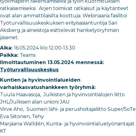
työilmapiirin rakentamiseksi ja työn kuormituksen
ratkaisemiseksi. Arjen toimivat ratkaisut ja käytänteet
ovat alan ammattilaisilta koottuja. Webinaaria fasilitoi
Työturvallisuuskeskuksen erityisasiantuntija Sari
Aksberg ja aineistoja esittelevät hanketyöryhmän
jäsenet.
Aika:
16.05.2024 klo 12.00-13.30
Paikka:
Teams
Ilmoittautuminen 13.05.2024 mennessä:
Työturvallisuuskeskus
Kuntien ja hyvinvointialueiden
varhaiskasvatushankkeen työryhmä:
Tuula Haavasoja, Julkisten ja hyvinvointialojen liitto
JHL/Julkisen alan unioni JAU
Virve Aho, Suomen lähi- ja perushoitajaliitto Super/SoTe
Eva Siitonen, Tehy
Marjaana Walldén, Kunta- ja hyvinvointialuetyönantajat
KT