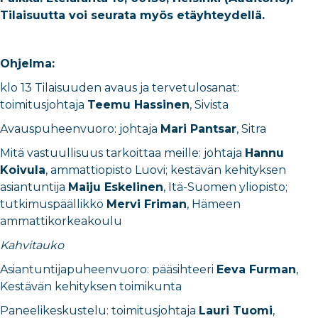
Tilaisuutta voi seurata myös etäyhteydellä.
Ohjelma:
klo 13 Tilaisuuden avaus ja tervetulosanat:
toimitusjohtaja
Teemu Hassinen
, Sivista
Avauspuheenvuoro: johtaja
Mari Pantsar
, Sitra
Mitä vastuullisuus tarkoittaa meille: johtaja
Hannu
Koivula
, ammattiopisto Luovi; kestävän kehityksen
asiantuntija
Maiju Eskelinen
, Itä-Suomen yliopisto;
tutkimuspäällikkö
Mervi Friman
, Hämeen
ammattikorkeakoulu
Kahvitauko
Asiantuntijapuheenvuoro: pääsihteeri
Eeva Furman
,
Kestävän kehityksen toimikunta
Paneelikeskustelu: toimitusjohtaja
Lauri Tuomi
,