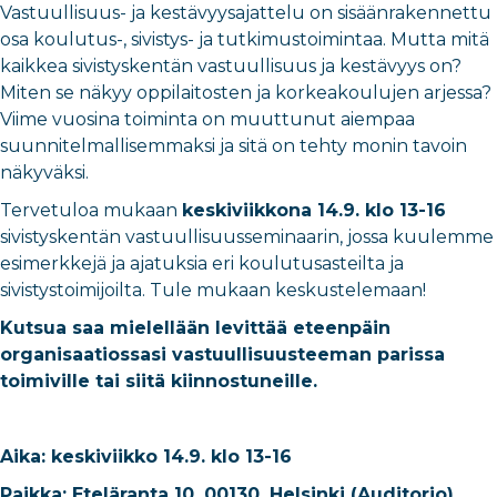
Vastuullisuus- ja kestävyysajattelu on sisäänrakennettu
osa koulutus-, sivistys- ja tutkimustoimintaa. Mutta mitä
kaikkea sivistyskentän vastuullisuus ja kestävyys on?
Miten se näkyy oppilaitosten ja korkeakoulujen arjessa?
Viime vuosina toiminta on muuttunut aiempaa
suunnitelmallisemmaksi ja sitä on tehty monin tavoin
näkyväksi.
Tervetuloa mukaan
keskiviikkona 14.9. klo 13-16
sivistyskentän vastuullisuusseminaarin, jossa kuulemme
esimerkkejä ja ajatuksia eri koulutusasteilta ja
sivistystoimijoilta. Tule mukaan keskustelemaan!
Kutsua saa mielellään levittää eteenpäin
organisaatiossasi vastuullisuusteeman parissa
toimiville tai siitä kiinnostuneille.
Aika: keskiviikko 14.9. klo 13-16
Paikka: Eteläranta 10, 00130, Helsinki (Auditorio).