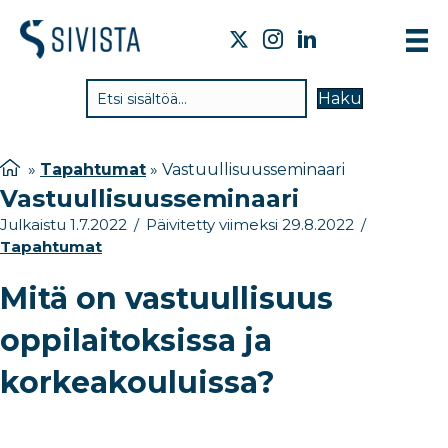
TIE
Haku
VAI
TYÖ
»
Tapahtumat
»
Vastuullisuusseminaari
Vastuullisuusseminaari
TIE
Julkaistu 1.7.2022
/
Päivitetty viimeksi 29.8.2022
/
JÄS
Tapahtumat
UUT
Mitä on vastuullisuus
YHT
oppilaitoksissa ja
korkeakouluissa?