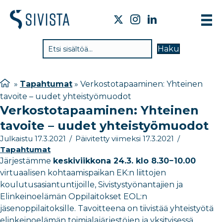
TIE
Haku
VAI
TYÖ
»
Tapahtumat
»
Verkostotapaaminen: Yhteinen
tavoite – uudet yhteistyömuodot
TIE
Verkostotapaaminen: Yhteinen
JÄS
tavoite – uudet yhteistyömuodot
UUT
Julkaistu 17.3.2021
/
Päivitetty viimeksi 17.3.2021
/
Tapahtumat
YHT
Järjestämme
keskiviikkona 24.3. klo 8.30−10.00
virtuaalisen kohtaamispaikan EK:n liittojen
koulutusasiantuntijoille, Sivistystyönantajien ja
Elinkeinoelämän Oppilaitokset EOL:n
jäsenoppilaitoksille. Tavoitteena on tiivistää yhteistyötä
elinkeinoelämän toimialajärjestöjen ja yksityisessä